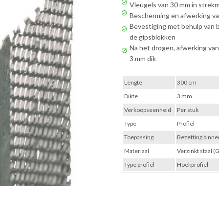
Vleugels van 30 mm in strek
Bescherming en afwerking v
Bevestiging met behulp van b
de gipsblokken
Na het drogen, afwerking van
3 mm dik
Lengte
300 cm
Dikte
3 mm
Verkoopseenheid
Per stuk
Type
Profiel
Toepassing
Bezetting binne
Materiaal
Verzinkt staal (
Type profiel
Hoekprofiel