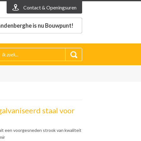
Contact & Openingsuren
ndenberghe is nu Bouwpunt!
galvaniseerd staal voor
uit een voorgesneden strook van kwaliteit
mir