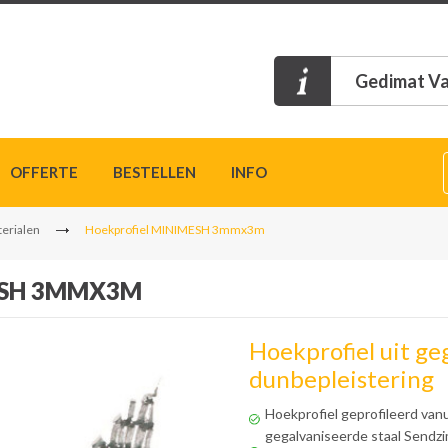
Gedimat Va
OFFERTE
BESTELLEN
INFO
erialen
Hoekprofiel MINIMESH 3mmx3m
ESH 3MMX3M
Hoekprofiel uit ge
dunbepleistering
Hoekprofiel geprofileerd van
gegalvaniseerde staal Sendzi