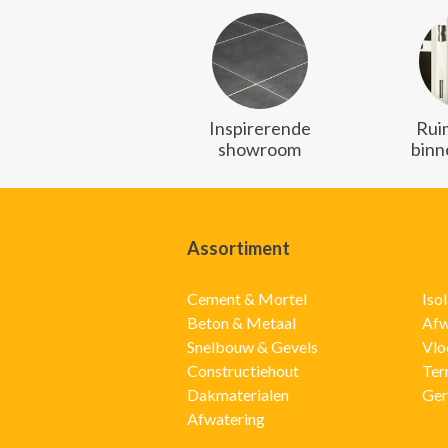
Inspirerende
Rui
showroom
binn
Assortiment
Cement & Mortel
Iso
Beton & Metaal
Afw
Snelbouw & Gevels
Vlo
Constructiehout
Ter
Dakmaterialen
Ger
Afwatering