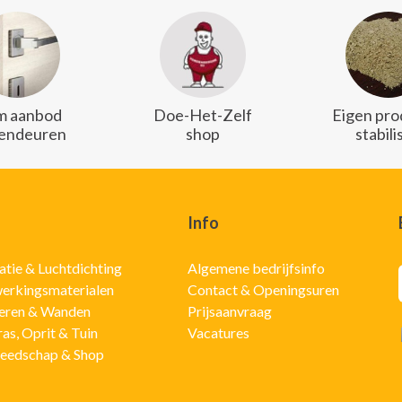
m aanbod
Doe-Het-Zelf
Eigen pro
endeuren
shop
stabili
Info
latie & Luchtdichting
Algemene bedrijfsinfo
erkingsmaterialen
Contact & Openingsuren
eren & Wanden
Prijsaanvraag
ras, Oprit & Tuin
Vacatures
eedschap & Shop