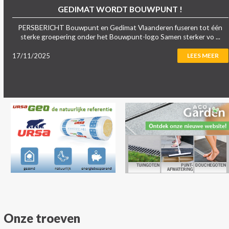
GEDIMAT WORDT BOUWPUNT !
PERSBERICHT Bouwpunt en Gedimat Vlaanderen fuseren tot één
sterke groepering onder het Bouwpunt-logo Samen sterker vo ...
17/11/2025
LEES MEER
Onze troeven