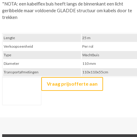
*NOTA: een kabelflex buis heeft langs de binnenkant een licht
geribbelde maar voldoende GLADDE structuur om kabels door te
trekken
Lengte
25 m
Verkoopseenheid
Per rol
Type
Wachtbuis
Diameter
110 mm
Transportafmetingen
110x110x55cm
Vraag prijsofferte aan