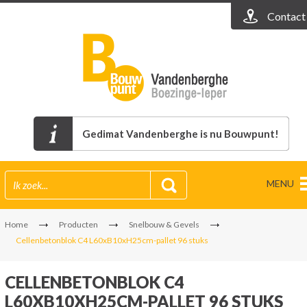
Contact
Gedimat Vandenberghe is nu Bouwpunt!
MENU
Home
Producten
Snelbouw & Gevels
Cellenbetonblok C4 L60xB10xH25cm-pallet 96 stuks
CELLENBETONBLOK C4
L60XB10XH25CM-PALLET 96 STUKS