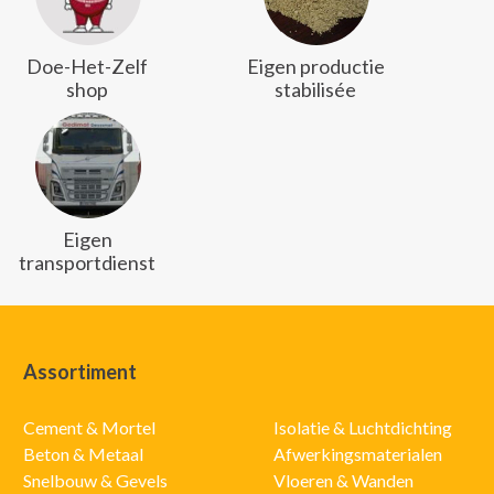
Doe-Het-Zelf
Eigen productie
shop
stabilisée
Eigen
transportdienst
Assortiment
Cement & Mortel
Isolatie & Luchtdichting
Beton & Metaal
Afwerkingsmaterialen
Snelbouw & Gevels
Vloeren & Wanden