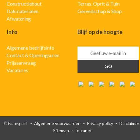
Constructiehout
Terras, Oprit & Tuin
Dakmaterialen
Gereedschap & Shop
Afwatering
Info
Blijf op de hoogte
Algemene bedrijfsinfo
Contact & Openingsuren
Prijsaanvraag
Vacatures
© Bouwpunt
Algemene voorwaarden
Privacy policy
Disclaimer
Sitemap
Intranet