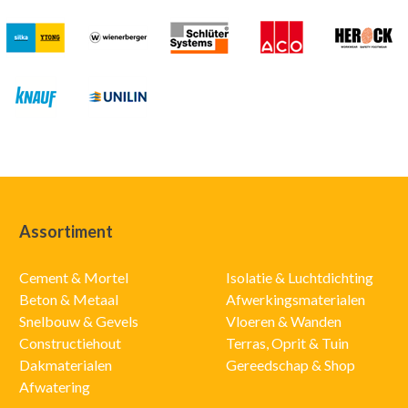
Assortiment
Cement & Mortel
Isolatie & Luchtdichting
Beton & Metaal
Afwerkingsmaterialen
Snelbouw & Gevels
Vloeren & Wanden
Constructiehout
Terras, Oprit & Tuin
Dakmaterialen
Gereedschap & Shop
Afwatering