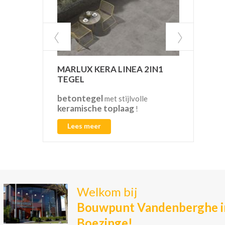
MARLUX KERA LINEA 2IN1
VAN
TEGEL
betontegel
CO2
met stijlvolle
keramische toplaag
!
Lees meer
L
Welkom bij
Bouwpunt Vandenberghe i
Boezinge!