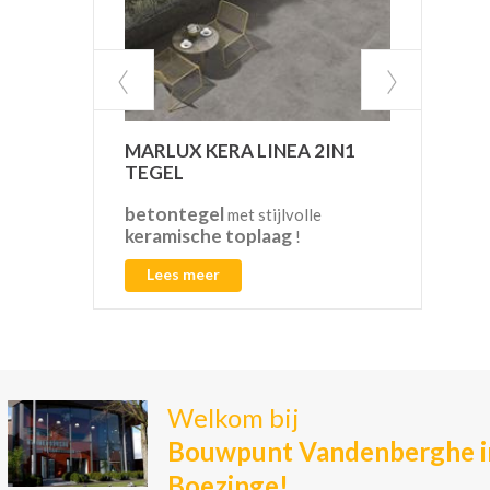
MARLUX KERA LINEA 2IN1
VAN
TEGEL
betontegel
CO2
met stijlvolle
keramische toplaag
!
Lees meer
L
Welkom bij
Bouwpunt Vandenberghe i
Boezinge!