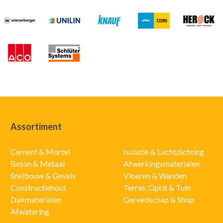
Assortiment
Cement & Mortel
Isolatie & Luchtdichting
Beton & Metaal
Afwerkingsmaterialen
Snelbouw & Gevels
Vloeren & Wanden
Constructiehout
Terras, Oprit & Tuin
Dakmaterialen
Gereedschap & Shop
Afwatering