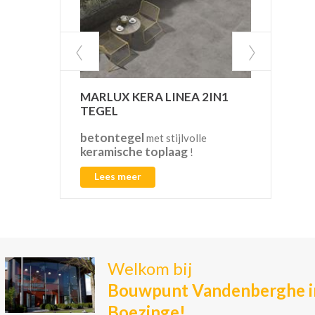
MARLUX KERA LINEA 2IN1
VAN
TEGEL
betontegel
CO2
met stijlvolle
keramische toplaag
!
Lees meer
L
Welkom bij
Bouwpunt Vandenberghe i
Boezinge!