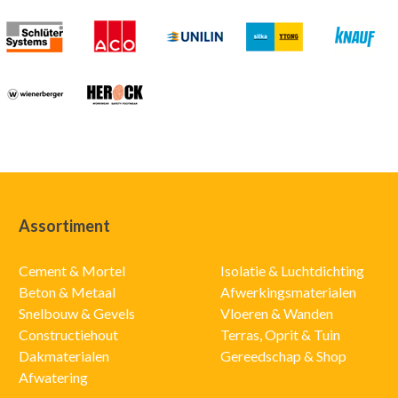
Assortiment
Cement & Mortel
Isolatie & Luchtdichting
Beton & Metaal
Afwerkingsmaterialen
Snelbouw & Gevels
Vloeren & Wanden
Constructiehout
Terras, Oprit & Tuin
Dakmaterialen
Gereedschap & Shop
Afwatering