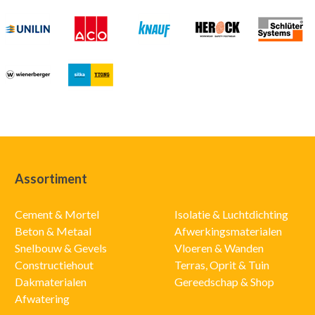
Assortiment
Cement & Mortel
Isolatie & Luchtdichting
Beton & Metaal
Afwerkingsmaterialen
Snelbouw & Gevels
Vloeren & Wanden
Constructiehout
Terras, Oprit & Tuin
Dakmaterialen
Gereedschap & Shop
Afwatering