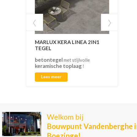
MARLUX KERA LINEA 2IN1
VAN
TEGEL
betontegel
CO2
met stijlvolle
keramische toplaag
!
Lees meer
L
Welkom bij
Bouwpunt Vandenberghe i
Boezinge!