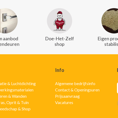
m aanbod
Doe-Het-Zelf
Eigen pro
endeuren
shop
stabili
Info
latie & Luchtdichting
Algemene bedrijfsinfo
erkingsmaterialen
Contact & Openingsuren
eren & Wanden
Prijsaanvraag
ras, Oprit & Tuin
Vacatures
eedschap & Shop