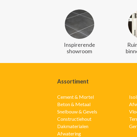
Inspirerende
Rui
showroom
binn
Assortiment
Cement & Mortel
Iso
Beton & Metaal
Afw
Snelbouw & Gevels
Vlo
Constructiehout
Ter
Dakmaterialen
Ger
Afwatering