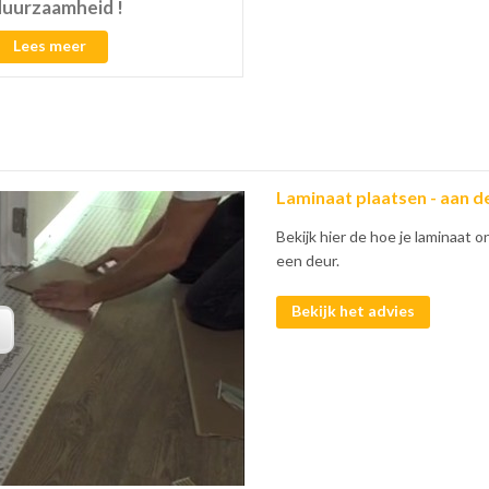
duurzaamheid !
Lees meer
Laminaat plaatsen - aan d
Bekijk hier de hoe je laminaat on
een deur.
Bekijk het advies