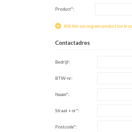
Product*:
Klik hier om nog een product toe te v
Contactadres
Bedrijf:
BTW-nr:
Naam*:
Straat + nr*:
Postcode*: