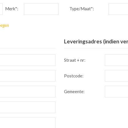
Merk*:
Type/Maat*:
oegen
Leveringsadres (indien ve
Straat + nr:
Postcode:
Gemeente: