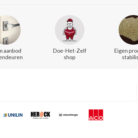
m aanbod
Doe-Het-Zelf
Eigen pro
endeuren
shop
stabili