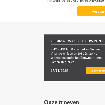
Ik wens de nieuwsbrief te ontvange
GEDIMAT WORDT BOUWPUNT 
PERSBERICHT Bouwpunt en Gedimat
Vlaanderen fuseren tot één sterke
groepering onder het Bouwpunt-logo
Samen sterker vo ...
17/11/2025
LEES MEER
Onze troeven