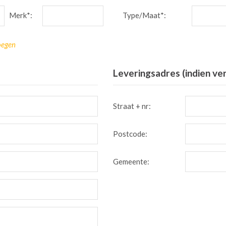
Merk*:
Type/Maat*:
oegen
Leveringsadres (indien ve
Straat + nr:
Postcode:
Gemeente: