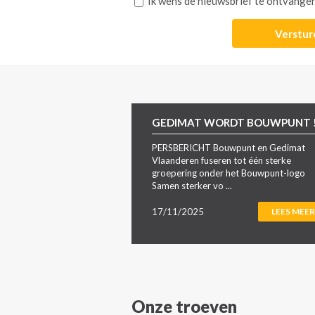
Ik wens de nieuwsbrief te ontvange
GEDIMAT WORDT BOUWPUNT 
PERSBERICHT Bouwpunt en Gedimat
Vlaanderen fuseren tot één sterke
groepering onder het Bouwpunt-logo
Samen sterker vo ...
17/11/2025
LEES MEER
Onze troeven