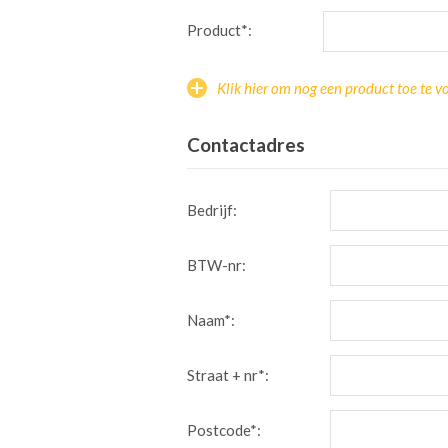
Product*:
Klik hier om nog een product toe te v
Contactadres
Bedrijf:
BTW-nr:
Naam*:
Straat + nr*:
Postcode*: