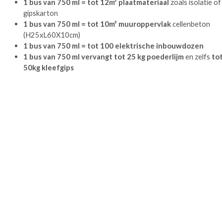
1 bus van 750 ml = tot 12m² plaatmateriaal
zoals isolatie of
gipskarton
1 bus van 750 ml = tot 10m² muuroppervlak
cellenbeton
(H25xL60X10cm)
1 bus van 750 ml = tot 100 elektrische inbouwdozen
1 bus van 750 ml vervangt tot 25 kg poederlijm
en zelfs
to
50kg kleefgips