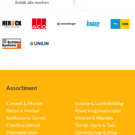
Bekijk alle merken
Assortiment
Cement & Mortel
Isolatie & Luchtdichting
Beton & Metaal
Afwerkingsmaterialen
Snelbouw & Gevels
Vloeren & Wanden
Constructiehout
Terras, Oprit & Tuin
Dakmaterialen
Gereedschap & Shop