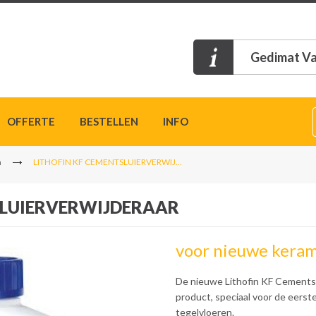
Gedimat Va
OFFERTE
BESTELLEN
INFO
n
LITHOFIN KF CEMENTSLUIERVERWIJ...
SLUIERVERWIJDERAAR
voor nieuwe keram
De nieuwe Lithofin KF Cementsl
product, speciaal voor de eerst
tegelvloeren.