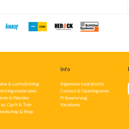
Info
latie & Luchtdichting
Algemene bedrijfsinfo
erkingsmaterialen
Contact & Openingsuren
eren & Wanden
Prijsaanvraag
ras, Oprit & Tuin
Vacatures
eedschap & Shop