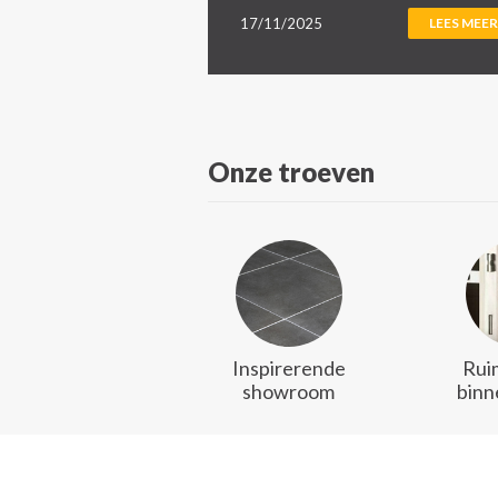
17/11/2025
LEES MEER
Onze troeven
Inspirerende
Rui
showroom
binn