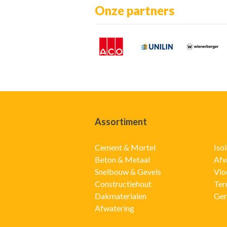
Onze partners
Assortiment
Cement & Mortel
Iso
Beton & Metaal
Afw
Snelbouw & Gevels
Vlo
Constructiehout
Ter
Dakmaterialen
Ger
Afwatering