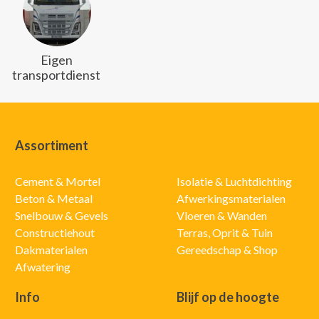
Eigen
transportdienst
Assortiment
Cement & Mortel
Isolatie & Luchtdichting
Beton & Metaal
Afwerkingsmaterialen
Snelbouw & Gevels
Vloeren & Wanden
Constructiehout
Terras, Oprit & Tuin
Dakmaterialen
Gereedschap & Shop
Afwatering
Info
Blijf op de hoogte