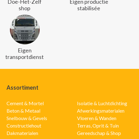
Doe-Het-Zelf
Eigen productie
shop
stabilisée
Eigen
transportdienst
Assortiment
Cement & Mortel
Isolatie & Luchtdichting
Beton & Metaal
Afwerkingsmaterialen
Snelbouw & Gevels
Vloeren & Wanden
Constructiehout
Terras, Oprit & Tuin
Dakmaterialen
Gereedschap & Shop