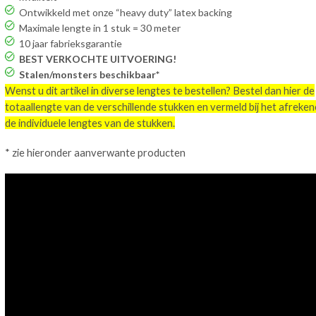
Ontwikkeld met onze “heavy duty” latex backing
Maximale lengte in 1 stuk = 30 meter
10 jaar fabrieksgarantie
BEST VERKOCHTE UITVOERING!
Stalen/monsters beschikbaar*
Wenst u dit artikel in diverse lengtes te bestellen? Bestel dan hier de
totaallengte van de verschillende stukken en vermeld bij het afreke
de individuele lengtes van de stukken.
* zie hieronder aanverwante producten