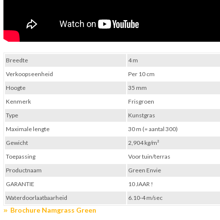
Breedte
4 m
Verkoopseenheid
Per 10 cm
Hoogte
35 mm
Kenmerk
Frisgroen
Type
Kunstgras
Maximale lengte
30 m (= aantal 300)
Gewicht
2,904 kg/m²
Toepassing
Voor tuin/terras
Productnaam
Green Envie
GARANTIE
10 JAAR !
Waterdoorlaatbaarheid
6.10-4 m/sec
Brochure Namgrass Green