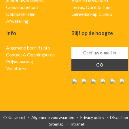
Snelbouw & Gevels
Vloeren & Wanden
Constructiehout
Terras, Oprit & Tuin
Dakmaterialen
Gereedschap & Shop
Afwatering
Info
Blijf op de hoogte
Algemene bedrijfsinfo
Contact & Openingsuren
Prijsaanvraag
Vacatures
© Bouwpunt
Algemene voorwaarden
Privacy policy
Disclaimer
Sitemap
Intranet