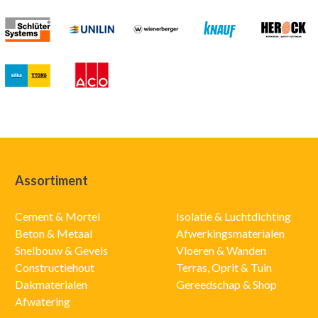
Assortiment
Cement & Mortel
Isolatie & Luchtdichting
Beton & Metaal
Afwerkingsmaterialen
Snelbouw & Gevels
Vloeren & Wanden
Constructiehout
Terras, Oprit & Tuin
Dakmaterialen
Gereedschap & Shop
Afwatering