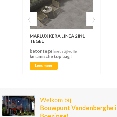
MARLUX KERA LINEA 2IN1
VAN
TEGEL
betontegel
CO2
met stijlvolle
keramische toplaag
!
Lees meer
L
Welkom bij
Bouwpunt Vandenberghe i
Boezinge!